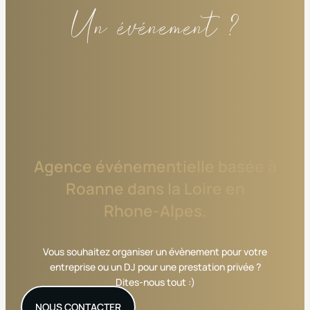
Un événement ?
Agence
événementielle
basée
à
Roanne
dans
la
Loire
en
Rhone-Alpes.
Vous souhaitez organiser un évènement pour votre
entreprise ou un DJ pour une prestation privée ?
Dites-nous tout :)
NOUS CONTACTER