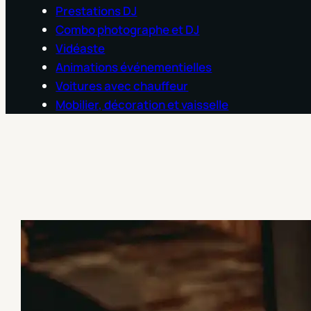
Prestations DJ
Combo photographe et DJ
Vidéaste
Animations événementielles
Voitures avec chauffeur
Mobilier, décoration et vaisselle