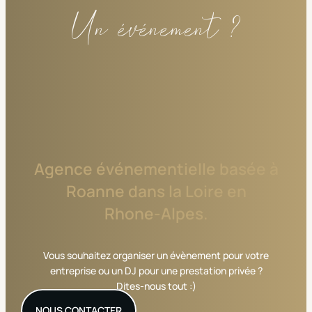
Un événement ?
Agence
événementielle
basée
à
Roanne
dans
la
Loire
en
Rhone-Alpes.
Vous souhaitez organiser un évènement pour votre
entreprise ou un DJ pour une prestation privée ?
Dites-nous tout :)
NOUS CONTACTER