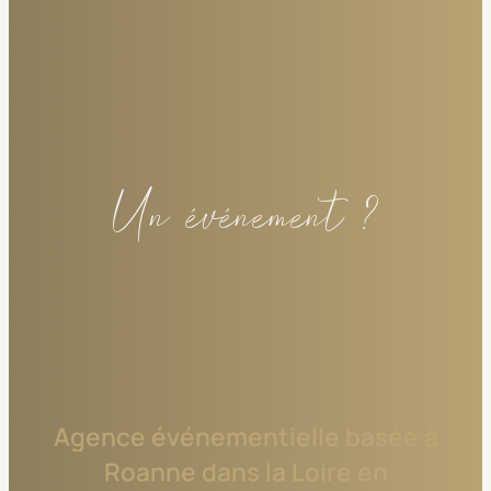
Un événement ?
Agence
événementielle
basée
à
Roanne
dans
la
Loire
en