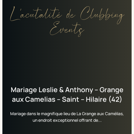
L'acutalité de Clubbing
Events
Mariage
Leslie
&
Anthony
–
Grange
aux
Camelias
–
Saint
–
Hilaire
(42)
Mariage dans le magnifique lieu de La Grange aux Camélias,
un endroit exceptionnel offrant de...