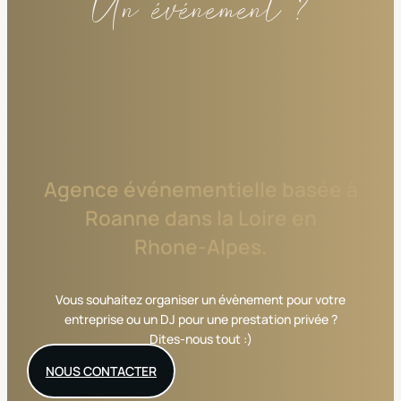
Un événement ?
Agence
événementielle
basée
à
Roanne
dans
la
Loire
en
Rhone-Alpes.
Vous souhaitez organiser un évènement pour votre
entreprise ou un DJ pour une prestation privée ?
Dites-nous tout :)
NOUS CONTACTER