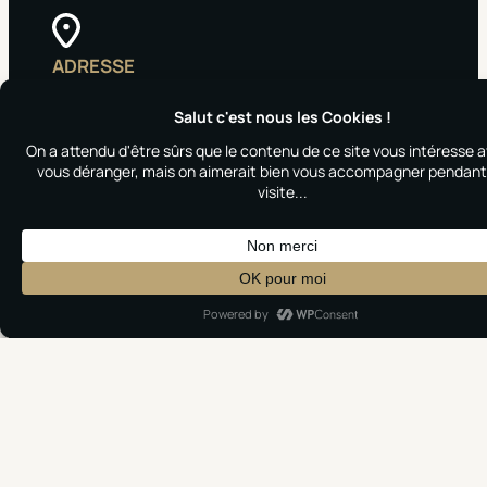
ADRESSE
Roanne (Loire) et partout en France.
TÉLÉPHONE
06 68 39 31 34
E-MAIL
contact@clubbingevents.fr