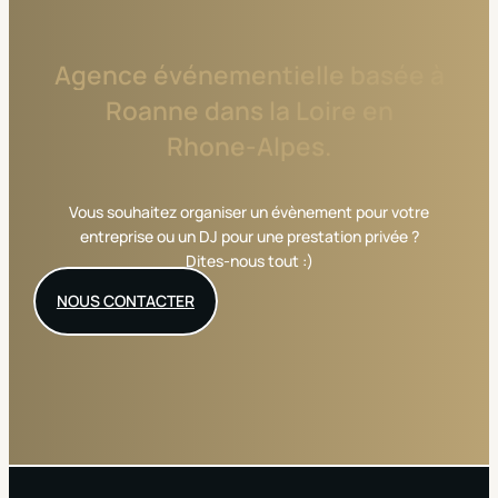
Agence
événementielle
basée
à
Roanne
dans
la
Loire
en
Rhone-Alpes.
Vous souhaitez organiser un évènement pour votre
entreprise ou un DJ pour une prestation privée ?
Dites-nous tout :)
NOUS CONTACTER